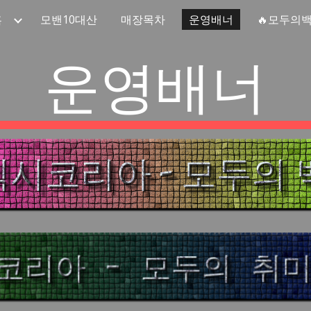
홈
모밴10대산
매장목차
운영배너
🔥모두의
ip to main content
Skip to navigat
운영배너