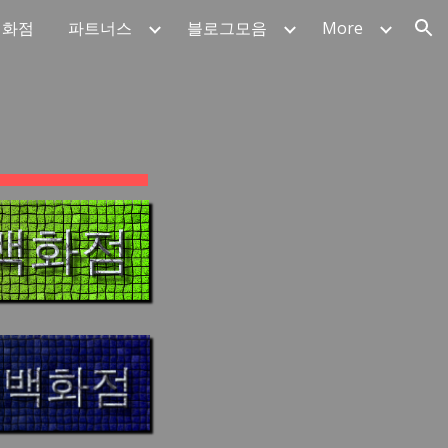
백화점
파트너스
블로그모음
More
ion