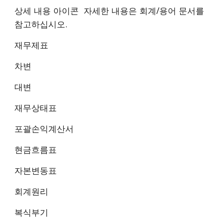
상세 내용 아이콘 자세한 내용은 회계/용어 문서를
참고하십시오.
재무제표
차변
대변
재무상태표
포괄손익계산서
현금흐름표
자본변동표
회계원리
복식부기