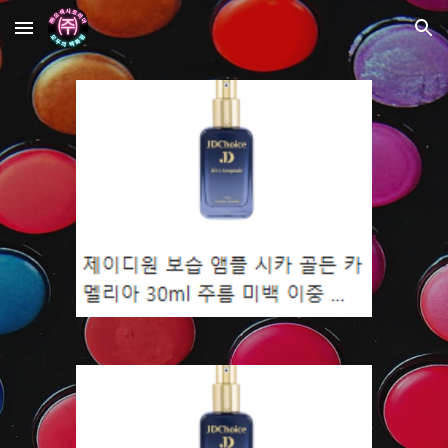
Skip to main content
Skip to navigation