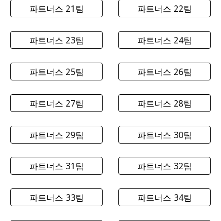
파트너스 21팀
파트너스 22팀
파트너스 23팀
파트너스 24팀
파트너스 25팀
파트너스 26팀
파트너스 27팀
파트너스 28팀
파트너스 29팀
파트너스 30팀
파트너스 31팀
파트너스 32팀
파트너스 33팀
파트너스 34팀