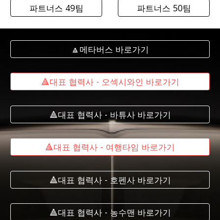
파트너스 49팀
파트너스 50팀
🔼메타버스 바로가기
🔺대표 협력사 - 오섹시와인 바로가기
🔺대표 협력사 - 바튜사 바로가기
🔺대표 협력사 - 여행타임 바로가기
🔺대표 협력사 - 호펜사 바로가기
🔺대표 협력사 - 농수맨 바로가기