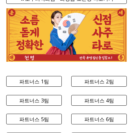
파트너스 1팀
파트너스 2팀
파트너스 3팀
파트너스 4팀
파트너스 5팀
파트너스 6팀