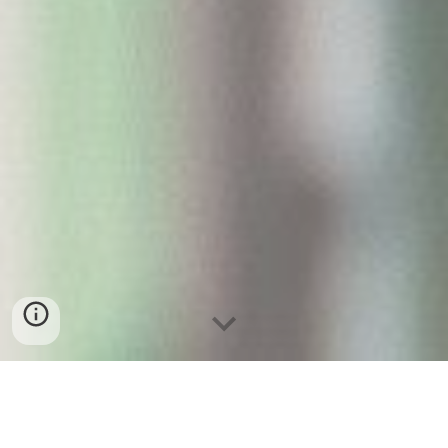
UUU몰
YES24