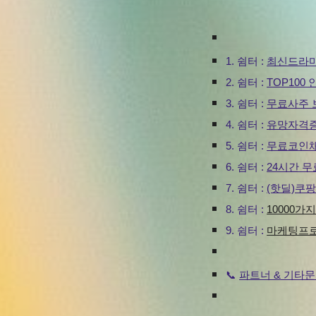
1. 쉼터 :
최신드라
2.
쉼터 :
TOP10
3
.
쉼터 :
무료사주 
4
.
쉼터 :
유망자격증
5.
쉼터 :
무료코인
6.
쉼터 :
24시간 
7.
쉼터 :
(핫딜)쿠
8.
쉼터 :
10000가
9.
쉼터 :
마케팅프로
파트너 & 기타
📞