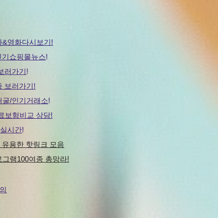
마&영화다시보기
!
0 인기쇼핑몰뉴스
!
보러가기
!
 보러가기!
채굴/인기거래소
!
무료보험비교 상담!
팡실시간
!
지 유용한 핫링크 모음
그램100여종 총망라!
문의