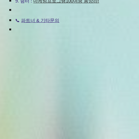
9.
쉼터 :
마케팅프로그램100여종 총망라!
파트너 & 기타문의
📞