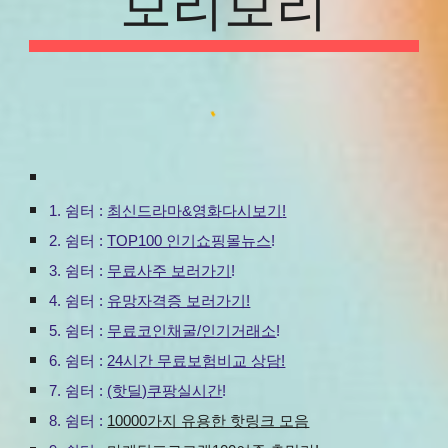
보리보리
1. 쉼터 :
최신드라마&영화다시보기
!
2.
쉼터 :
TOP100 인기쇼핑몰뉴스
!
3
.
쉼터 :
무료사주 보러가기
!
4
.
쉼터 :
유망자격증 보러가기!
5.
쉼터 :
무료코인채굴/인기거래소
!
6.
쉼터 :
24시간 무료보험비교 상담!
7.
쉼터 :
(핫딜)쿠팡실시간
!
8.
쉼터 :
10000가지 유용한 핫링크 모음