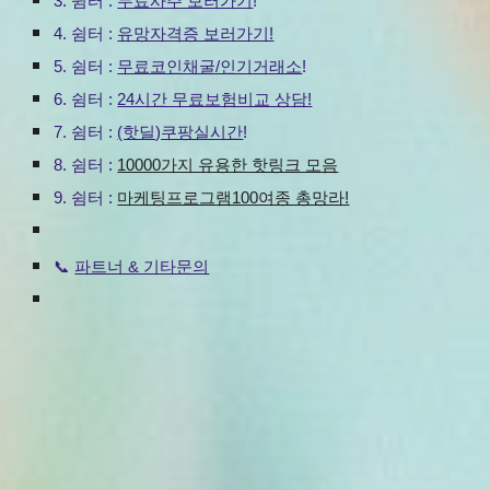
3
.
쉼터 :
무료사주 보러가기
!
4
.
쉼터 :
유망자격증 보러가기!
5.
쉼터 :
무료코인채굴/인기거래소
!
6.
쉼터 :
24시간 무료보험비교 상담!
7.
쉼터 :
(핫딜)쿠팡실시간
!
8.
쉼터 :
10000가지 유용한 핫링크 모음
9.
쉼터 :
마케팅프로그램100여종 총망라!
파트너 & 기타문의
📞