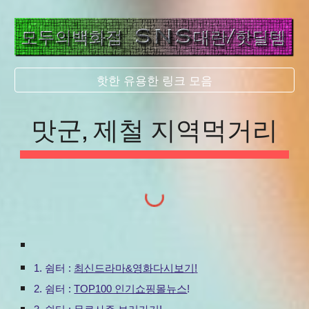
핫한 유용한 링크 모음
맛군, 제철 지역먹거리
1. 쉼터 :
최신드라마&영화다시보기
!
2.
쉼터 :
TOP100 인기쇼핑몰뉴스
!