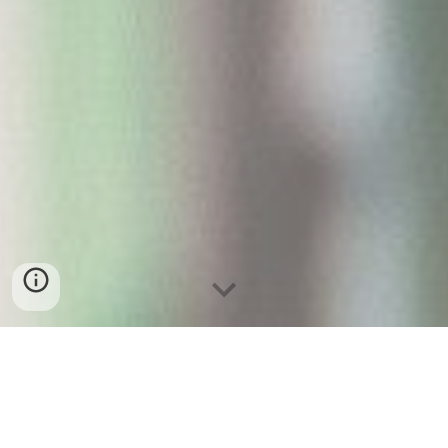
UUU몰
YES24
카터스
네타포르테