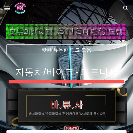
Skip to main content
Skip to navigation
핫한 유용한 링크 모음
자동차/바이크 - 파트너사