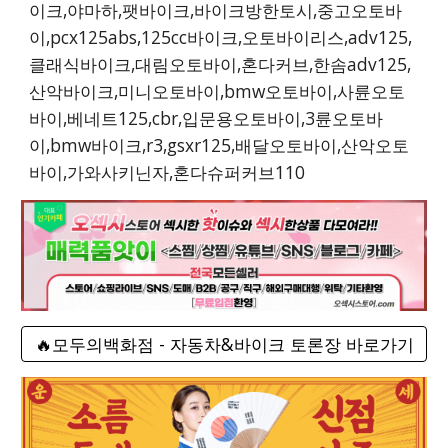
이크,야마하,팻바이크,바이크방한토시,중고오토바
이,pcx125abs,125cc바이크,오토바이리스,adv125,
클래식바이크,대림오토바이,혼다커브,한솜adv125,
산악바이크,미니오토바이,bmw오토바이,사륜오토
바이,베네트125,cbr,입문용오토바이,3륜오토바
이,bmw바이크,r3,gsxr125,배달오토바이,산악오토
바이,가와사키닌자,혼다슈퍼커브110
🔥모두의백화점 - 자동차&바이크 토론장 바로가기