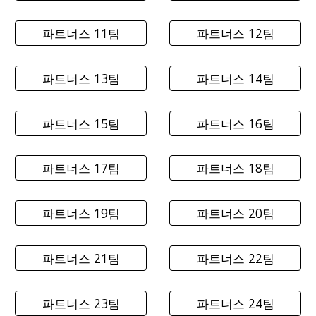
파트너스 11팀
파트너스 12팀
파트너스 13팀
파트너스 14팀
파트너스 15팀
파트너스 16팀
파트너스 17팀
파트너스 18팀
파트너스 19팀
파트너스 20팀
파트너스 21팀
파트너스 22팀
파트너스 23팀
파트너스 24팀