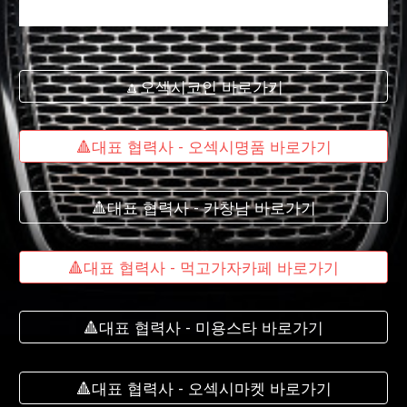
🔼오섹시코인 바로가기
🔺대표 협력사 - 오섹시명품 바로가기
🔺대표 협력사 - 카창남 바로가기
🔺대표 협력사 - 먹고가자카페 바로가기
🔺대표 협력사 - 미용스타 바로가기
🔺대표 협력사 - 오섹시마켓 바로가기