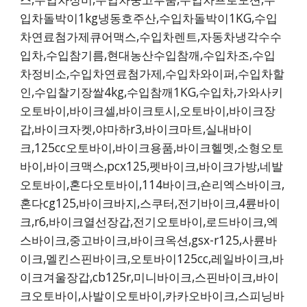
입차돌박이1kg냉동호주산,수입차돌박이1KG,수입
차연료첨가제큐어맥스,수입차렌트,자동차냉각수수
입차,수입참기름,현대농산수입참깨,수입차조,수입
차정비소,수입차연료첨가제,수입차와이퍼,수입차할
인,수입찰기장쌀4kg,수입참깨1KG,수입차,가와사키
오토바이,바이크셀,바이크토시,오토바이,바이크장
갑,바이크자켓,야마하r3,바이크마트,실내바이
크,125cc오토바이,바이크용품,바이크헬멧,소형오토
바이,바이크맥스,pcx125,펫바이크,바이크가방,네발
오토바이,혼다오토바이,114바이크,숀리엑스바이크,
혼다cg125,바이크바지,스쿠터,전기바이크,4륜바이
크,r6,바이크열선장갑,전기오토바이,로드바이크,엑
스바이크,중고바이크,바이크옥션,gsx-r125,사륜바
이크,멜킨스핀바이크,오토바이125cc,레일바이크,바
이크겨울장갑,cb125r,미니바이크,스핀바이크,바이
크오토바이,사발이오토바이,카카오바이크,스피닝바