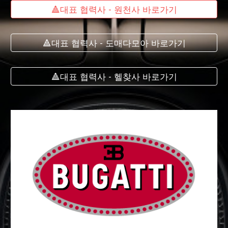
🔺대표 협력사 - 원천사 바로가기
🔺대표 협력사 - 도매다모아 바로가기
🔺대표 협력사 - 헬찾사 바로가기