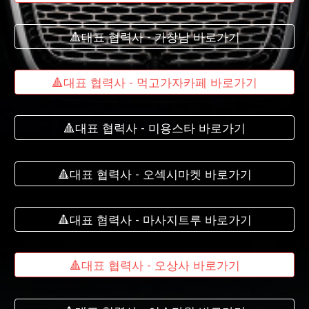
🔺대표 협력사 - 카창남 바로가기
🔺대표 협력사 - 먹고가자카페 바로가기
🔺대표 협력사 - 미용스타 바로가기
🔺대표 협력사 - 오섹시마켓 바로가기
🔺대표 협력사 - 마사지트루 바로가기
🔺대표 협력사 - 오상사 바로가기