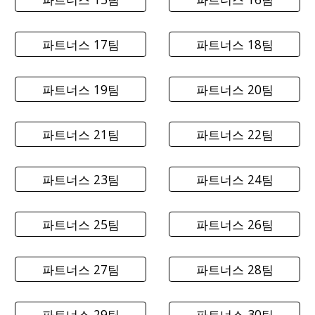
파트너스 17팀
파트너스 18팀
파트너스 19팀
파트너스 20팀
파트너스 21팀
파트너스 22팀
파트너스 23팀
파트너스 24팀
파트너스 25팀
파트너스 26팀
파트너스 27팀
파트너스 28팀
파트너스 29팀
파트너스 30팀