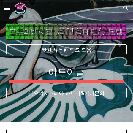
Skip to main content
Skip to navigation
핫한 유용한 링크 모음
아트이글
㈜오섹시코리아 파트너&기타문의