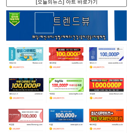
[오늘의뉴스] 아트 바로가기