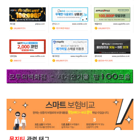
무지티
관련 태그