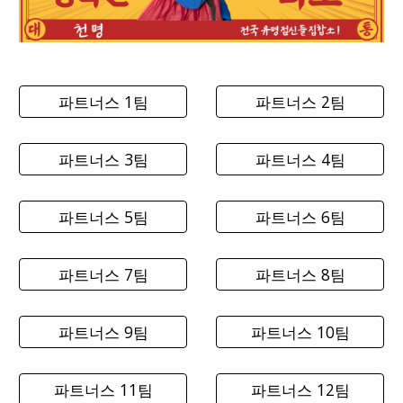
파트너스 1팀
파트너스 2팀
파트너스 3팀
파트너스 4팀
파트너스 5팀
파트너스 6팀
파트너스 7팀
파트너스 8팀
파트너스 9팀
파트너스 10팀
파트너스 11팀
파트너스 12팀