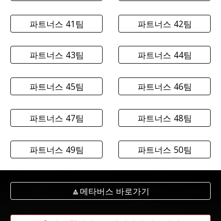
파트너스 41팀
파트너스 42팀
파트너스 43팀
파트너스 44팀
파트너스 45팀
파트너스 46팀
파트너스 47팀
파트너스 48팀
파트너스 49팀
파트너스 50팀
🔼메타버스 바로가기