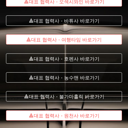
🔺대표 협력사 - 오섹시와인 바로가기
🔺대표 협력사 - 바튜사 바로가기
🔺대표 협력사 - 여행타임 바로가기
🔺대표 협력사 - 호펜사 바로가기
🔺대표 협력사 - 농수맨 바로가기
🔺대표 협력사 - 불가마홀릭 바로가기
🔺대표 협력사 - 원천사 바로가기