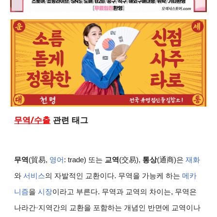
무역/수
출
관련 태그
무역
(貿易,
영어
: trade) 또는
교역
(交易),
통상
(通商)은
재화
와
서비스
의 자발적인 교환이다. 무역을 가능케 하는
메카
니즘
을
시장
이라고 부른다. 무역과 교역의 차이는, 무역은
나라간·지역간의 교환을 포함하는 개념인 반면에 교역이나